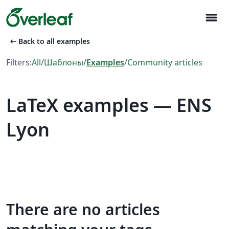
menu
arrow_left_alt
Back to all examples
Filters:
All
/
Шаблоны
/
Examples
/
Community articles
LaTeX examples — ENS
Lyon
There are no articles