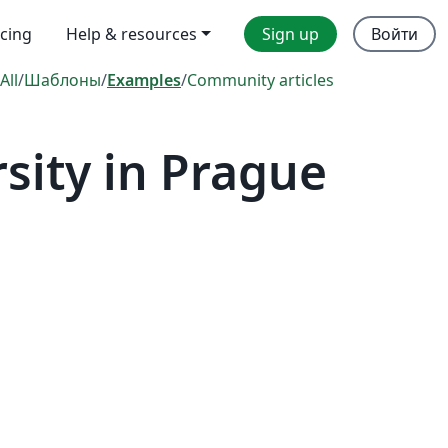
icing
Help & resources
Sign up
Войти
All
/
Шаблоны
/
Examples
/
Community articles
sity in Prague