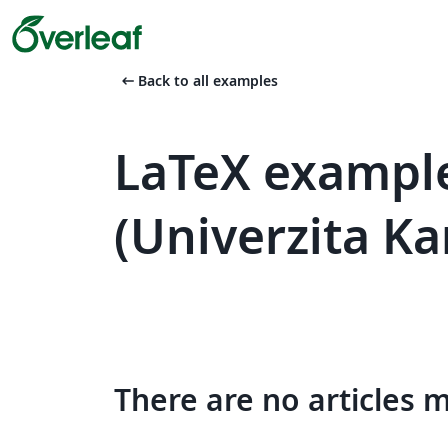
arrow_left_alt
Back to all examples
LaTeX example
(Univerzita Ka
There are no articles 