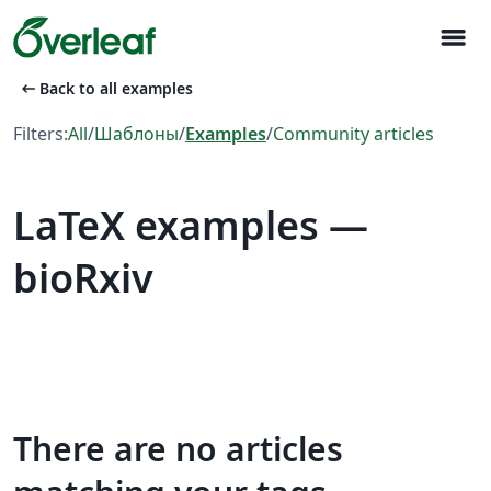
menu
arrow_left_alt
Back to all examples
Filters:
All
/
Шаблоны
/
Examples
/
Community articles
LaTeX examples —
bioRxiv
There are no articles