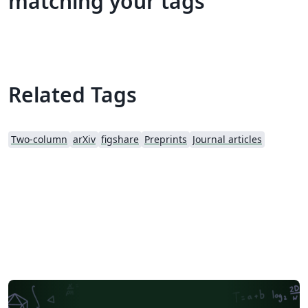
matching your tags
Related Tags
Two-column
arXiv
figshare
Preprints
Journal articles