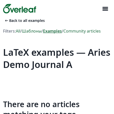
menu
arrow_left_alt
Back to all examples
Filters:
All
/
Шаблоны
/
Examples
/
Community articles
LaTeX examples — Aries
Demo Journal A
There are no articles