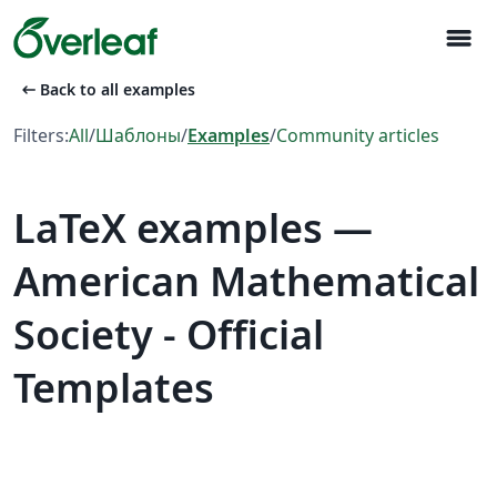
menu
arrow_left_alt
Back to all examples
Filters:
All
/
Шаблоны
/
Examples
/
Community articles
LaTeX examples —
American Mathematical
Society - Official
Templates