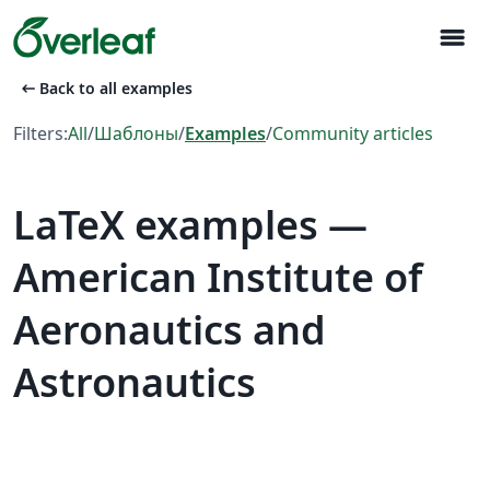
menu
arrow_left_alt
Back to all examples
Filters:
All
/
Шаблоны
/
Examples
/
Community articles
LaTeX examples —
American Institute of
Aeronautics and
Astronautics