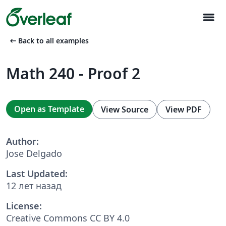
menu
arrow_left_alt
Back to all examples
Math 240 - Proof 2
Open as Template
View Source
View PDF
Author:
Jose Delgado
Last Updated:
12 лет назад
License:
Creative Commons CC BY 4.0