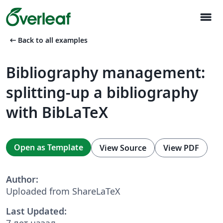
menu
arrow_left_alt
Back to all examples
Bibliography management:
splitting-up a bibliography
with BibLaTeX
Open as Template
View Source
View PDF
Author:
Uploaded from ShareLaTeX
Last Updated:
7 лет назад