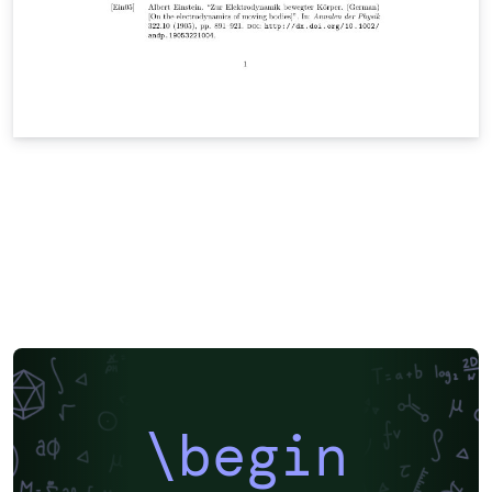
\begin