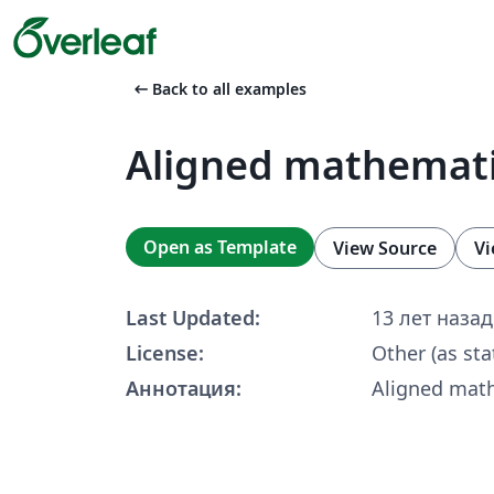
arrow_left_alt
Back to all examples
Aligned mathemat
Open as Template
View Source
Vi
Last Updated:
13 лет назад
License:
Other (as sta
Аннотация:
Aligned mat