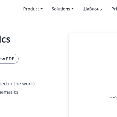
Product
Solutions
Шаблоны
Pr
ics
ew PDF
ted in the work)
hematics