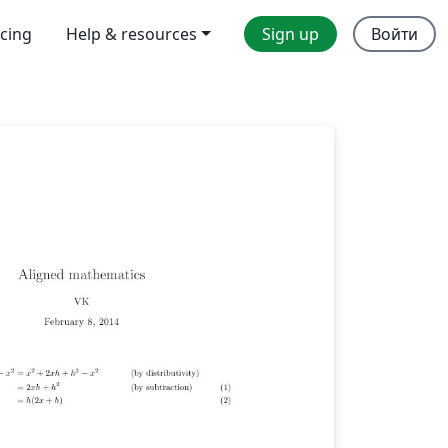
icing
Help & resources
Sign up
Войти