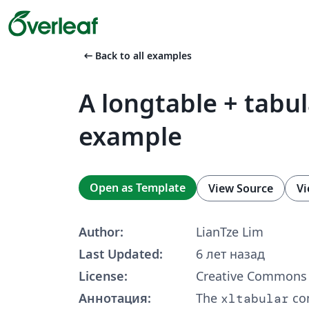
arrow_left_alt
Back to all examples
A longtable + tabu
example
Open as Template
View Source
Vi
Author:
LianTze Lim
Last Updated:
6 лет назад
License:
Creative Commons 
Аннотация:
The
co
xltabular