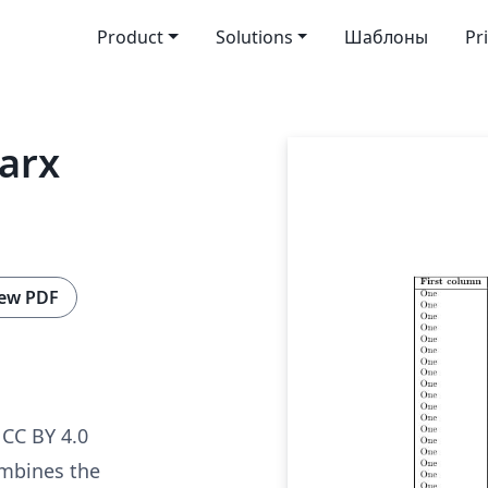
Product
Solutions
Шаблоны
Pr
larx
ew PDF
CC BY 4.0
mbines the