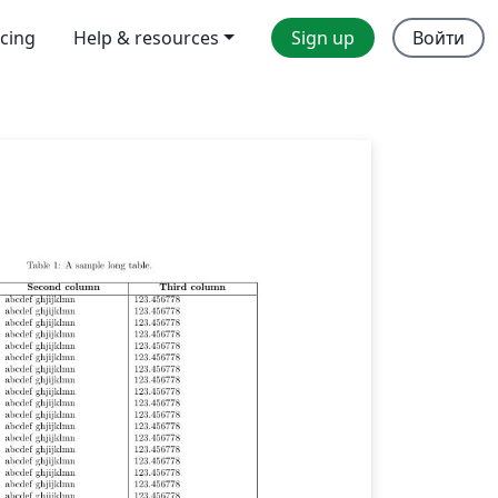
icing
Help & resources
Sign up
Войти