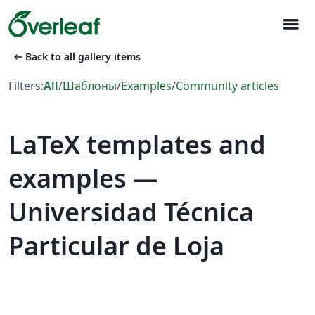
menu
arrow_left_alt
Back to all gallery items
Filters:
All
/
Шаблоны
/
Examples
/
Community articles
LaTeX templates and
examples —
Universidad Técnica
Particular de Loja