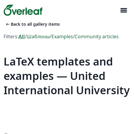
menu
arrow_left_alt
Back to all gallery items
Filters:
All
/
Шаблоны
/
Examples
/
Community articles
LaTeX templates and
examples — United
International University