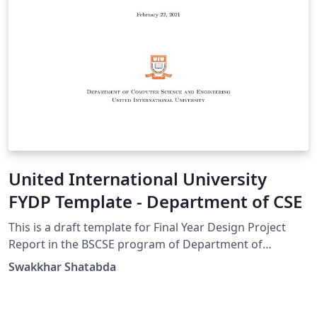
United International University
FYDP Template - Department of CSE
This is a draft template for Final Year Design Project
Report in the BSCSE program of Department of
Computer Science and Engineering of United
Swakkhar Shatabda
International University, Dhaka