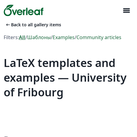
menu
arrow_left_alt
Back to all gallery items
Filters:
All
/
Шаблоны
/
Examples
/
Community articles
LaTeX templates and
examples — University
of Fribourg