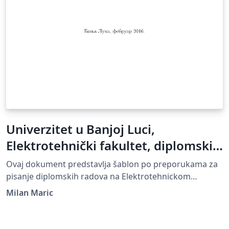
Univerzitet u Banjoj Luci,
Elektrotehnički fakultet, diplomski
rad
Ovaj dokument predstavlja šablon po preporukama za
pisanje diplomskih radova na Elektrotehnickom
fakultetu. This is a thesis template for the Faculty of
Milan Maric
Electrical Engineering, University of Banja Luka.