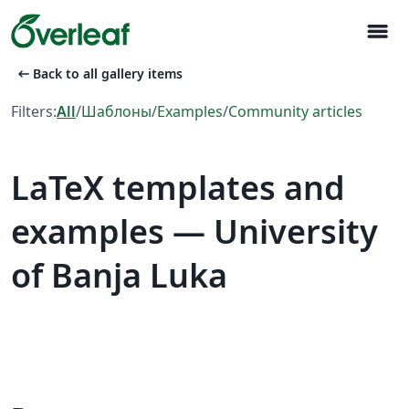
menu
arrow_left_alt
Back to all gallery items
Filters:
All
/
Шаблоны
/
Examples
/
Community articles
LaTeX templates and
examples — University
of Banja Luka