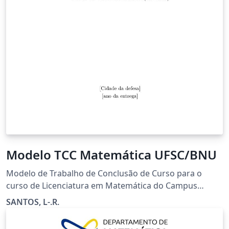
Modelo TCC Matemática UFSC/BNU
Modelo de Trabalho de Conclusão de Curso para o
curso de Licenciatura em Matemática do Campus
Blumenau da Universidade Federal de Santa Catarina
SANTOS, L-.R.
(UFSC). Facilmente adaptável para outros cursos.
Adaptado do modelo de teses e dissertaçõesM da