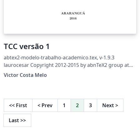
TCC versão 1
abtex2-modelo-trabalho-academico.tex, v-1.9.3
laurocesar Copyright 2012-2015 by abnTeX2 group at
http://abntex2.googlecode.com/
Victor Costa Melo
<<
First
<
Prev
1
2
3
Next
>
Last
>>