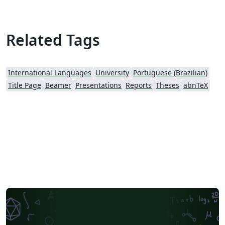
Related Tags
International Languages
University
Portuguese (Brazilian)
Title Page
Beamer
Presentations
Reports
Theses
abnTeX