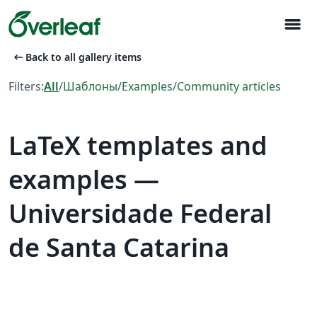
menu
arrow_left_alt
Back to all gallery items
Filters:
All
/
Шаблоны
/
Examples
/
Community articles
LaTeX templates and
examples —
Universidade Federal
de Santa Catarina