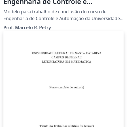
Engenharia de Controle e
Automação da UFSC - Campus de
Modelo para trabalho de conclusão do curso de
Blumenau
Engenharia de Controle e Automação da Universidade
Federal de Santa Catarina, Campus de Blumenau,
Prof. Marcelo R. Petry
Departamento de Engenharia de Controle Automação e
Computação.