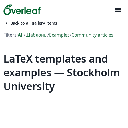
menu
arrow_left_alt
Back to all gallery items
Filters:
All
/
Шаблоны
/
Examples
/
Community articles
LaTeX templates and
examples — Stockholm
University