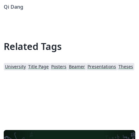
Qi Dang
Related Tags
University
Title Page
Posters
Beamer
Presentations
Theses