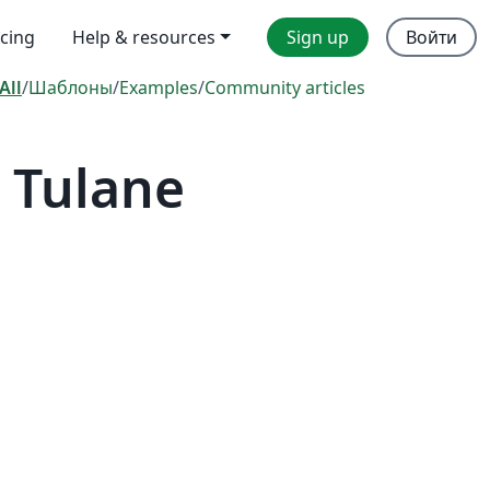
icing
Help & resources
Sign up
Войти
All
/
Шаблоны
/
Examples
/
Community articles
 Tulane