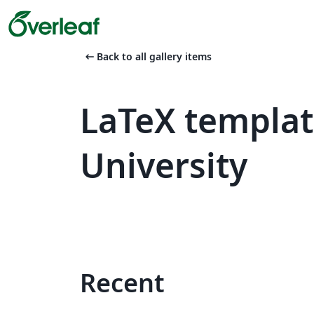
arrow_left_alt
Back to all gallery items
LaTeX templa
University
Recent