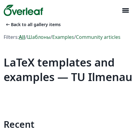
menu
arrow_left_alt
Back to all gallery items
Filters:
All
/
Шаблоны
/
Examples
/
Community articles
LaTeX templates and
examples — TU Ilmenau
Recent