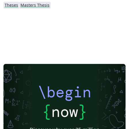
Theses
Masters Thesis
\begin
{
now
}