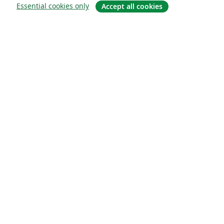
Essential cookies only
Accept all cookies
О сайте
О нас
Careers
Блог
Solutions
For business
For universities
For government
For publishers