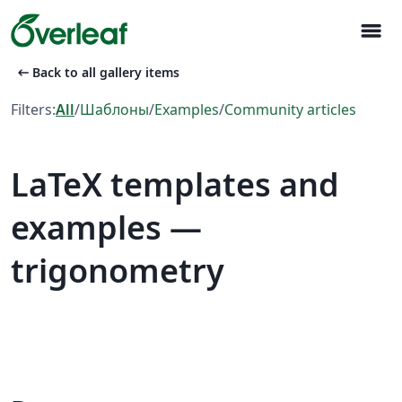
menu
arrow_left_alt
Back to all gallery items
Filters:
All
/
Шаблоны
/
Examples
/
Community articles
LaTeX templates and
examples —
trigonometry