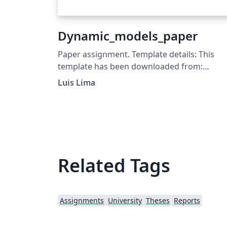
Dynamic_models_paper
Paper assignment. Template details: This
template has been downloaded from:
http://www.LaTeXTemplates.com Original
Luis Lima
author: Frits Wenneker
(http://www.howtotex.com) License: CC BY-
NC-SA 3.0
(http://creativecommons.org/licenses/by-nc
sa/3.0/)
Related Tags
Assignments
University
Theses
Reports