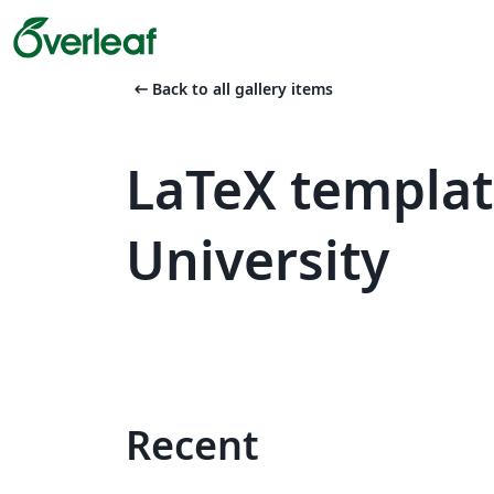
arrow_left_alt
Back to all gallery items
LaTeX templat
University
Recent