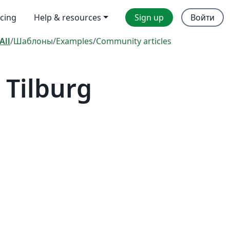
icing
Help & resources
Sign up
Войти
All
/
Шаблоны
/
Examples
/
Community articles
 Tilburg