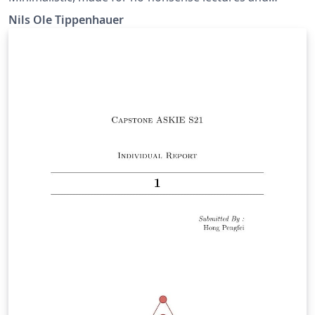
conference talks.
Nils Ole Tippenhauer