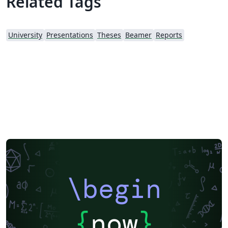
Related Tags
University
Presentations
Theses
Beamer
Reports
\begin
{
now
}