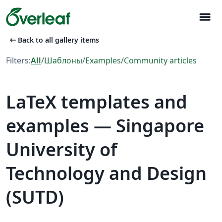
menu
arrow_left_alt
Back to all gallery items
Filters:
All
/
Шаблоны
/
Examples
/
Community articles
LaTeX templates and
examples — Singapore
University of
Technology and Design
(SUTD)