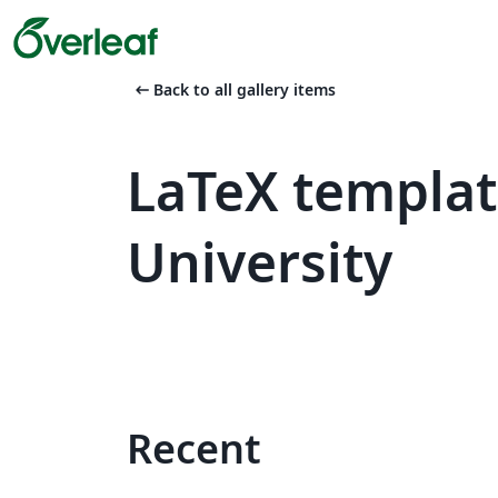
arrow_left_alt
Back to all gallery items
LaTeX templa
University
Recent