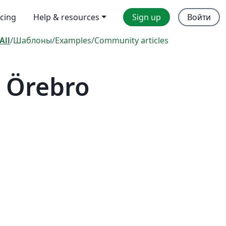
icing
Help & resources
Sign up
Войти
All
/
Шаблоны
/
Examples
/
Community articles
 Örebro