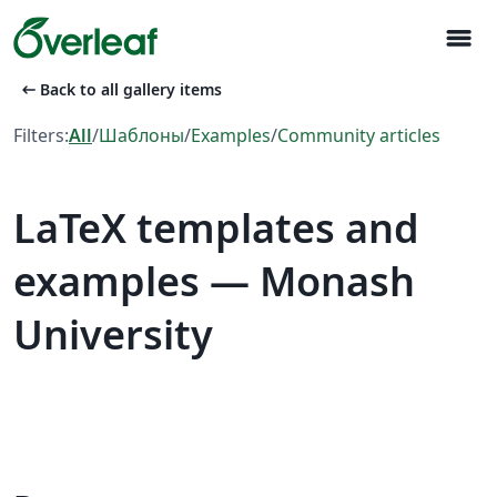
menu
arrow_left_alt
Back to all gallery items
Filters:
All
/
Шаблоны
/
Examples
/
Community articles
LaTeX templates and
examples — Monash
University