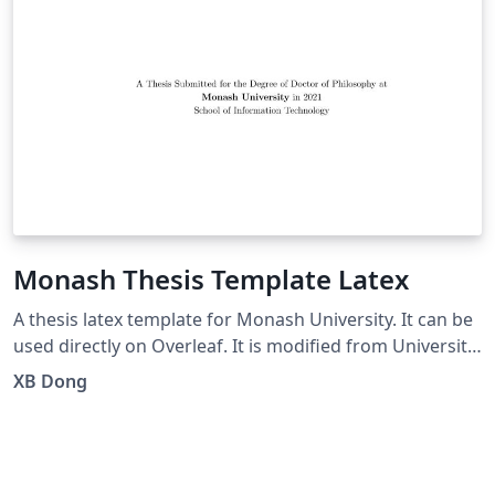
Monash Thesis Template Latex
A thesis latex template for Monash University. It can be
used directly on Overleaf. It is modified from University
of Melbourne's template, and satisfy the requirement
XB Dong
of Monash University.2021/06/12 You can pull source
code from https://github.com/charlesLucky/Monash-
Thesis-Template-Latex