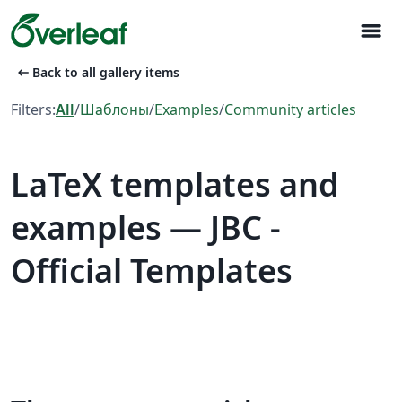
menu
arrow_left_alt
Back to all gallery items
Filters:
All
/
Шаблоны
/
Examples
/
Community articles
LaTeX templates and
examples — JBC -
Official Templates