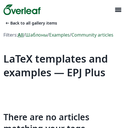
menu
arrow_left_alt
Back to all gallery items
Filters:
All
/
Шаблоны
/
Examples
/
Community articles
LaTeX templates and
examples — EPJ Plus
There are no articles