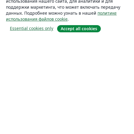
использования нашего сайта, для аналитики и для
поддержки маркетинга, что может включать передачу
данных. Подробнее можно узнать в нашей
политике
использования файлов cookie
.
Essential cookies only
Accept all cookies
О сайте
О нас
Careers
Блог
Solutions
For business
For universities