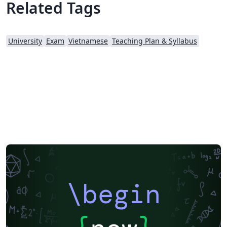
Related Tags
University
Exam
Vietnamese
Teaching Plan & Syllabus
\begin