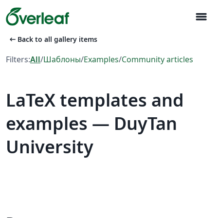
menu
arrow_left_alt
Back to all gallery items
Filters:
All
/
Шаблоны
/
Examples
/
Community articles
LaTeX templates and
examples — DuyTan
University