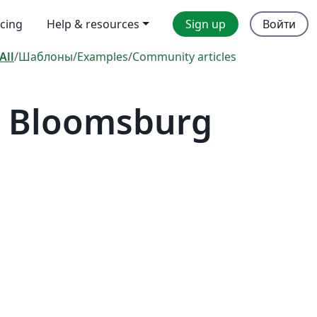
icing
Help & resources
Sign up
Войти
All
/
Шаблоны
/
Examples
/
Community articles
— Bloomsburg