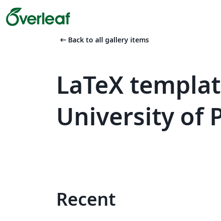
arrow_left_alt
Back to all gallery items
LaTeX templa
University of
Recent