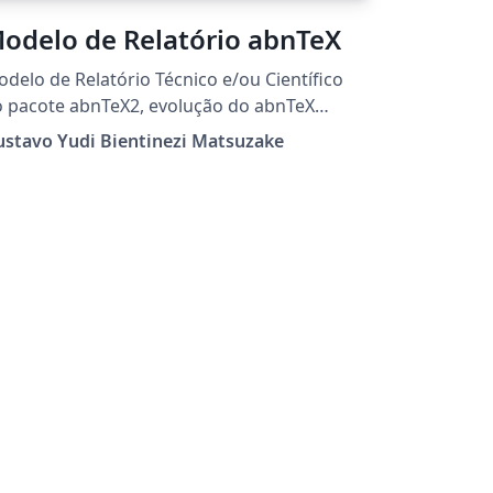
odelo de Relatório abnTeX
delo de Relatório Técnico e/ou Científico
 pacote abnTeX2, evolução do abnTeX
Bsurd Norms for TeX*).
stavo Yudi Bientinezi Matsuzake