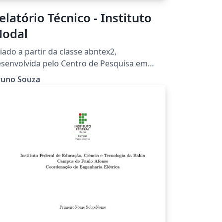
elatório Técnico - Instituto
odal
iado a partir da classe abntex2,
senvolvida pelo Centro de Pesquisa em
quitetura da Informação (CPAI)
runo Souza