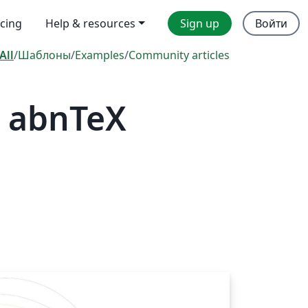
icing
Help & resources
Sign up
Войти
All
/
Шаблоны
/
Examples
/
Community articles
— abnTeX