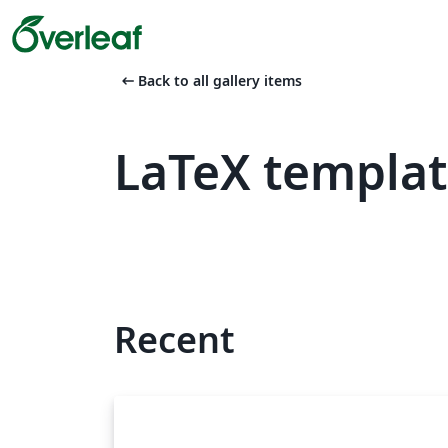
arrow_left_alt
Back to all gallery items
LaTeX templa
Recent