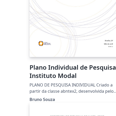
Plano Individual de Pesquisa
Instituto Modal
PLANO DE PESQUISA INDIVIDUAL Criado a
partir da classe abntex2, desenvolvida pelo
Centro de Pesquisa em Arquitetura da
Bruno Souza
Informação (CPAI)