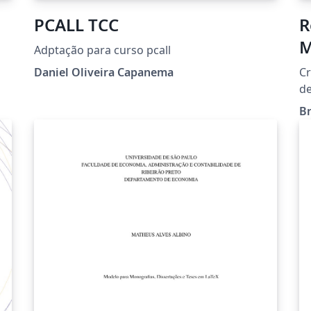
PCALL TCC
R
M
Adptação para curso pcall
Daniel Oliveira Capanema
Cr
de
Ar
B