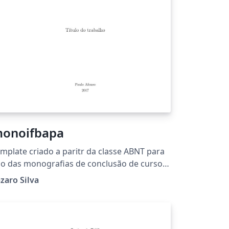
onoifbapa
mplate criado a paritr da classe ABNT para
o das monografias de conclusão de curso
iores informações: Alexandre do
zaro Silva
scimento Silva asilva5@area1.edu.br Lázaro
lva lazaro.silva@ifba.edu.br