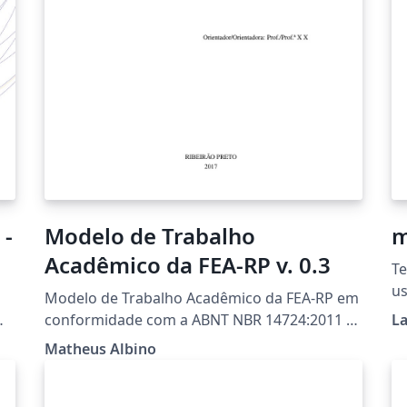
 -
Modelo de Trabalho
m
Acadêmico da FEA-RP v. 0.3
Te
us
Modelo de Trabalho Acadêmico da FEA-RP em
Ma
conformidade com a ABNT NBR 14724:2011 e
La
Na
Diretrizes para Confecção de Teses e
Matheus Albino
Si
Dissertações da USP