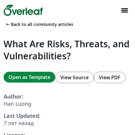
menu
arrow_left_alt
Back to all community articles
What Are Risks, Threats, and
Vulnerabilities?
Open as Template
View Source
View PDF
Author:
Han Luong
Last Updated:
7 лет назад
License: