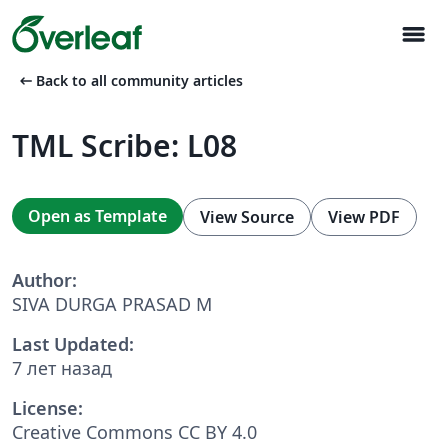
menu
arrow_left_alt
Back to all community articles
TML Scribe: L08
Open as Template
View Source
View PDF
Author:
SIVA DURGA PRASAD M
Last Updated:
7 лет назад
License:
Creative Commons CC BY 4.0