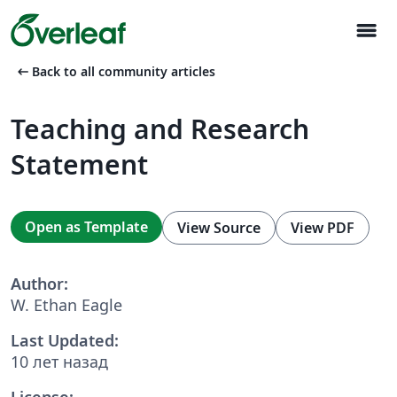
menu
arrow_left_alt
Back to all community articles
Teaching and Research
Statement
Open as Template
View Source
View PDF
Author:
W. Ethan Eagle
Last Updated:
10 лет назад
License: