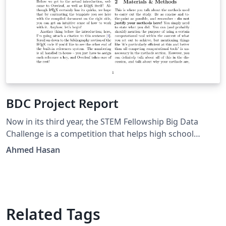
BDC Project Report
Now in its third year, the STEM Fellowship Big Data
Challenge is a competition that helps high school
students get excited about Data Science and its
Ahmed Hasan
potential to support inquiry-based learning and
problem solving.
Related Tags