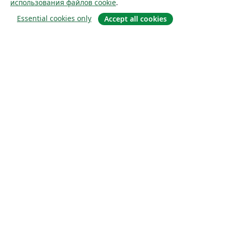
использования файлов cookie
.
Essential cookies only
Accept all cookies
О сайте
О нас
Careers
Блог
Solutions
For business
For universities
For government