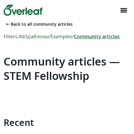
menu
arrow_left_alt
Back to all community articles
Filters:
All
/
Шаблоны
/
Examples
/
Community articles
Community articles —
STEM Fellowship
Recent