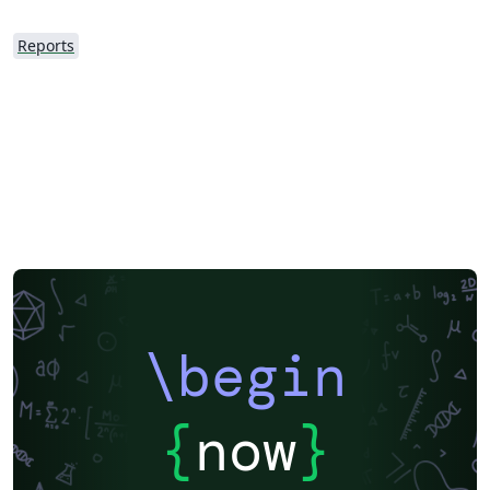
Reports
\begin
{
now
}