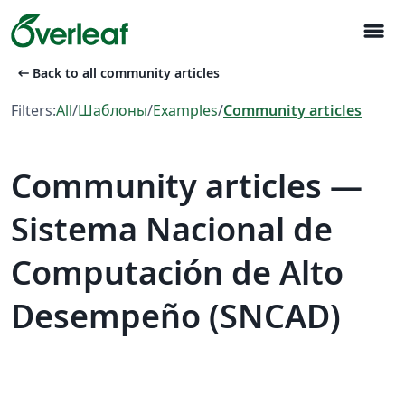
menu
arrow_left_alt
Back to all community articles
Filters:
All
/
Шаблоны
/
Examples
/
Community articles
Community articles —
Sistema Nacional de
Computación de Alto
Desempeño (SNCAD)