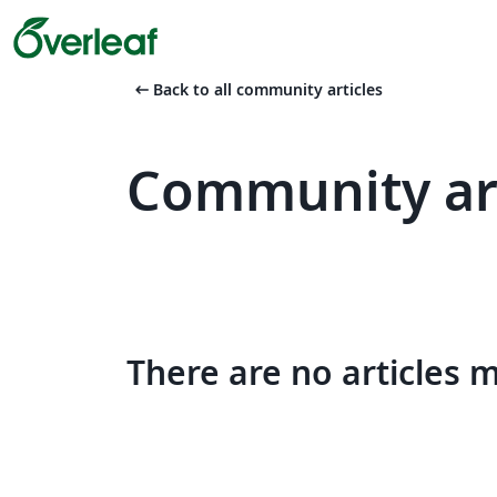
arrow_left_alt
Back to all community articles
Community art
There are no articles 