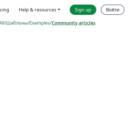
icing
Help & resources
Sign up
Войти
All
/
Шаблоны
/
Examples
/
Community articles