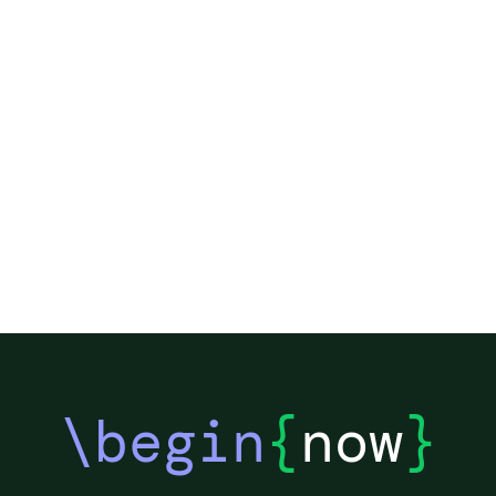
\begin
{
now
}