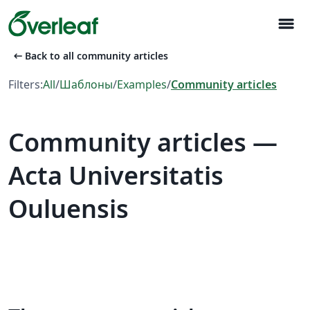
menu
arrow_left_alt
Back to all community articles
Filters:
All
/
Шаблоны
/
Examples
/
Community articles
Community articles —
Acta Universitatis
Ouluensis