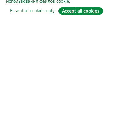
использования файлов cookie
.
Essential cookies only
Accept all cookies
О сайте
О нас
Careers
Блог
Solutions
For business
For universities