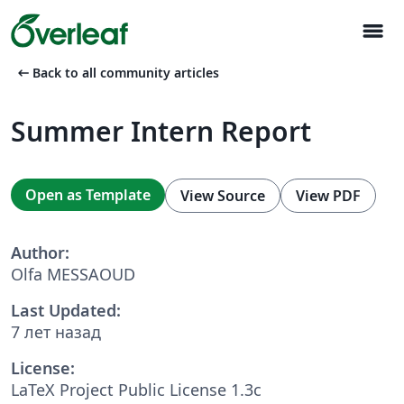
menu
arrow_left_alt
Back to all community articles
Summer Intern Report
Open as Template
View Source
View PDF
Author:
Olfa MESSAOUD
Last Updated:
7 лет назад
License:
LaTeX Project Public License 1.3c