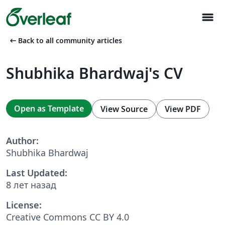
menu
arrow_left_alt
Back to all community articles
Shubhika Bhardwaj's CV
Open as Template
View Source
View PDF
Author:
Shubhika Bhardwaj
Last Updated:
8 лет назад
License:
Creative Commons CC BY 4.0