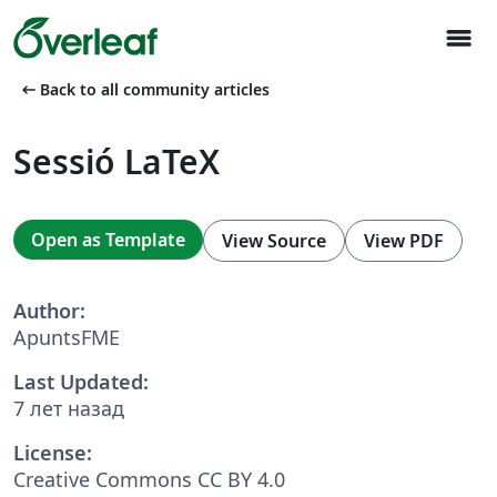
menu
arrow_left_alt
Back to all community articles
Sessió LaTeX
Open as Template
View Source
View PDF
Author:
ApuntsFME
Last Updated:
7 лет назад
License:
Creative Commons CC BY 4.0