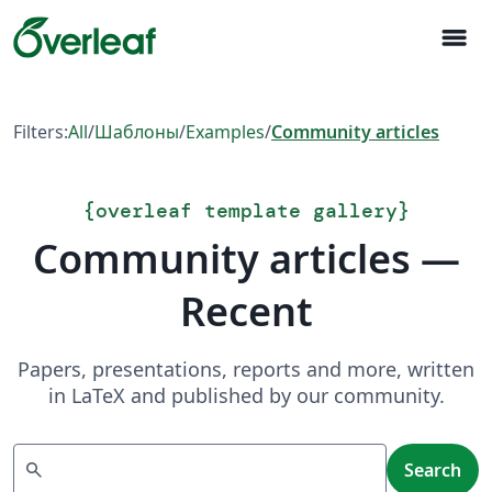
menu
Filters:
All
/
Шаблоны
/
Examples
/
Community articles
{
overleaf template gallery
}
Community articles —
Recent
Papers, presentations, reports and more, written
in LaTeX and published by our community.
Search
search
Search