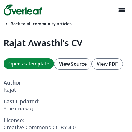
menu
arrow_left_alt
Back to all community articles
Rajat Awasthi's CV
Open as Template
View Source
View PDF
Author:
Rajat
Last Updated:
9 лет назад
License:
Creative Commons CC BY 4.0