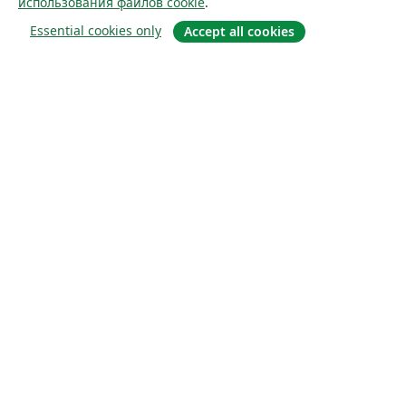
использования файлов cookie
.
Essential cookies only
Accept all cookies
О сайте
О нас
Careers
Блог
Solutions
For business
For universities