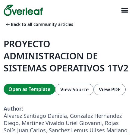
menu
arrow_left_alt
Back to all community articles
PROYECTO
ADMINISTRACION DE
SISTEMAS OPERATIVOS 1TV2
Open as Template
View Source
View PDF
Author:
Álvarez Santiago Daniela, Gonzalez Hernandez
Diego, Martinez Vivaldo Uriel Giovanni, Rojas
Solís Juan Carlos, Sanchez Lemus Ulises Mariano,