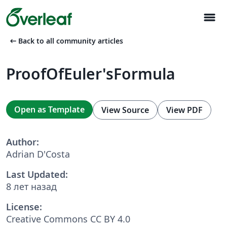
menu
arrow_left_alt
Back to all community articles
ProofOfEuler'sFormula
Open as Template
View Source
View PDF
Author:
Adrian D'Costa
Last Updated:
8 лет назад
License:
Creative Commons CC BY 4.0