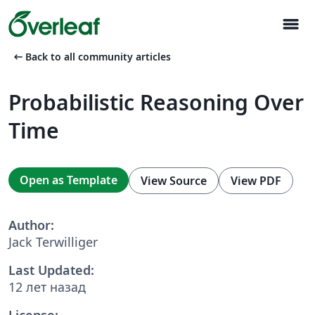
menu
arrow_left_alt
Back to all community articles
Probabilistic Reasoning Over
Time
Open as Template
View Source
View PDF
Author:
Jack Terwilliger
Last Updated:
12 лет назад
License: