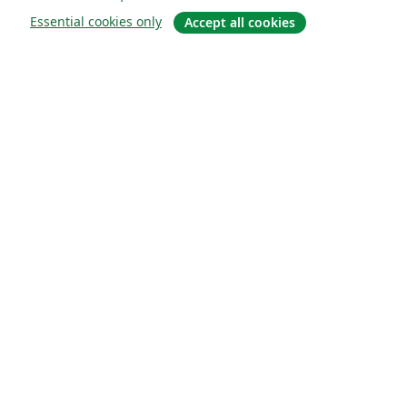
Essential cookies only
Accept all cookies
О сайте
О нас
Careers
Блог
Solutions
For business
For universities