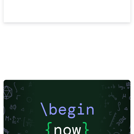
\begin
{
now
}