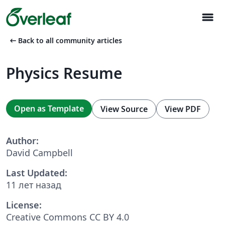
menu
arrow_left_alt
Back to all community articles
Physics Resume
Open as Template
View Source
View PDF
Author:
David Campbell
Last Updated:
11 лет назад
License:
Creative Commons CC BY 4.0