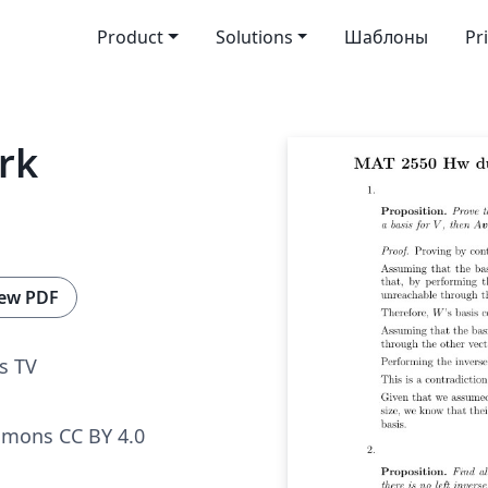
Product
Solutions
Шаблоны
Pr
rk
ew PDF
s TV
mmons CC BY 4.0