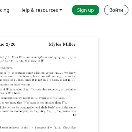
icing
Help & resources
Sign up
Войти