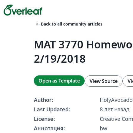
arrow_left_alt
Back to all community articles
MAT 3770 Homewo
2/19/2018
Open as Template
View Source
Vi
Author:
HolyAvocado
Last Updated:
8 лет назад
License:
Creative Co
Аннотация:
hw