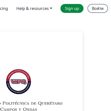
icing
Help & resources
Sign up
Войти