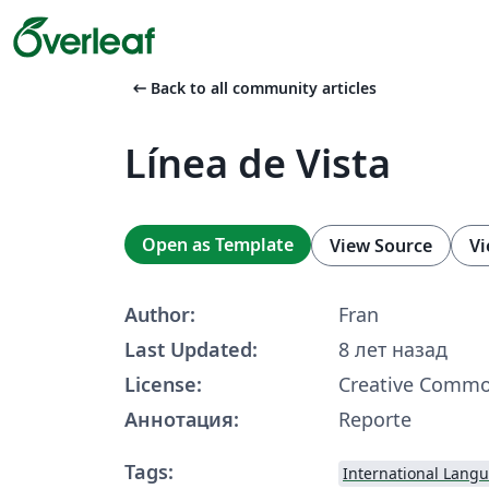
arrow_left_alt
Back to all community articles
Línea de Vista
Open as Template
View Source
Vi
Author:
Fran
Last Updated:
8 лет назад
License:
Creative Commo
Аннотация:
Reporte
Tags:
International Lang