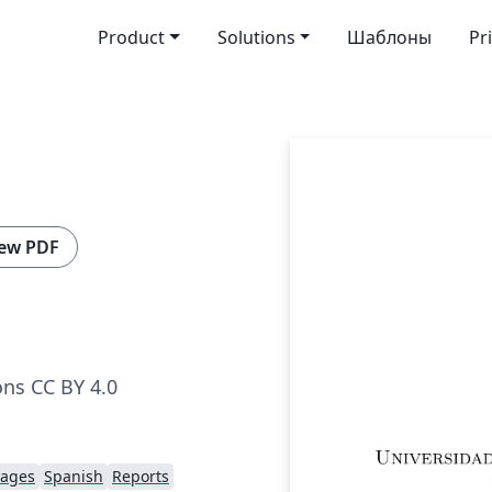
Product
Solutions
Шаблоны
Pr
ew PDF
ns CC BY 4.0
uages
Spanish
Reports