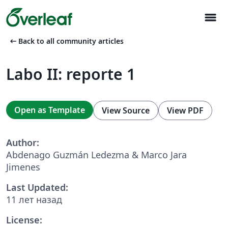
menu
arrow_left_alt
Back to all community articles
Labo II: reporte 1
Open as Template
View Source
View PDF
Author:
Abdenago Guzmán Ledezma & Marco Jara
Jimenes
Last Updated:
11 лет назад
License: