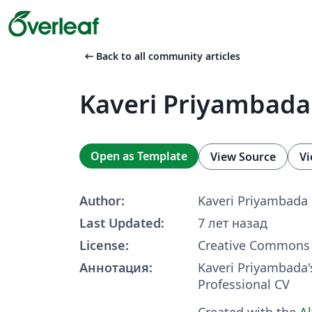
arrow_left_alt
Back to all community articles
Kaveri Priyambada
Open as Template
View Source
Vi
Author:
Kaveri Priyambada
Last Updated:
7 лет назад
License:
Creative Commons 
Аннотация:
Kaveri Priyambada
Professional CV
Created with the
A