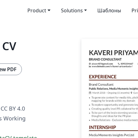
Product
Solutions
Шаблоны
Pr
 CV
ew PDF
CC BY 4.0
's Working
ltaCV template