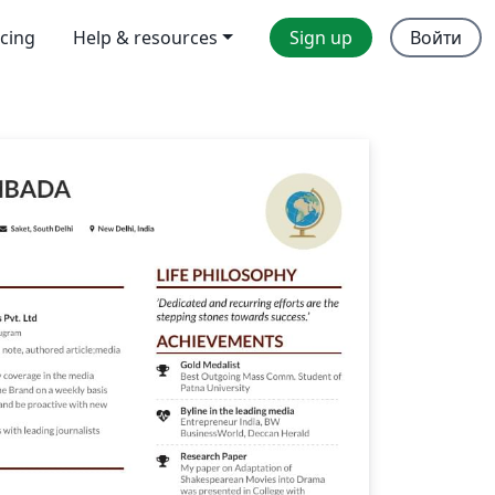
icing
Help & resources
Sign up
Войти