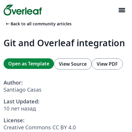
menu
arrow_left_alt
Back to all community articles
Git and Overleaf integration
Open as Template
View Source
View PDF
Author:
Santiago Casas
Last Updated:
10 лет назад
License:
Creative Commons CC BY 4.0