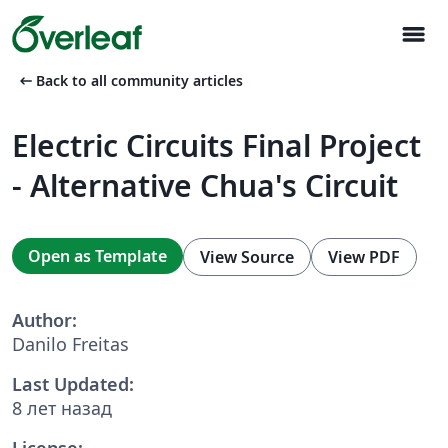
menu
arrow_left_alt
Back to all community articles
Electric Circuits Final Project
- Alternative Chua's Circuit
Open as Template
View Source
View PDF
Author:
Danilo Freitas
Last Updated:
8 лет назад
License: